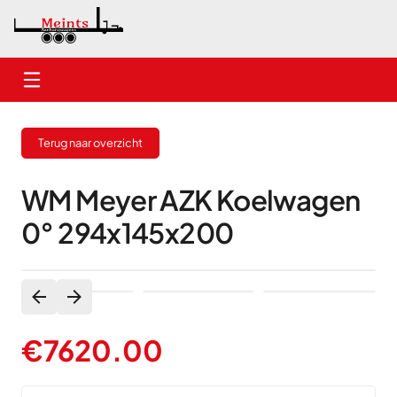
Home
Terug naar overzicht
Nieuwe aanhangwagens
Gebruikte aanhangwagens
WM Meyer AZK Koelwagen
0° 294x145x200
Verhuur
Onderhoud
Contact
€
7620.00