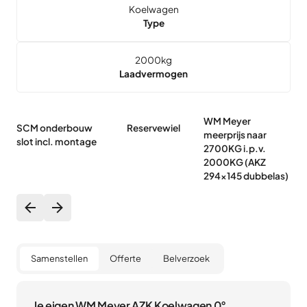
Koelwagen
Type
2000
kg
Laadvermogen
WM Meyer
W
SCM onderbouw
Reservewiel
meerprijs naar
me
slot incl. montage
2700KG i.p.v.
3
2000KG (AKZ
2
294x145 dubbelas)
2
Samenstellen
Offerte
Belverzoek
Je eigen WM Meyer AZK Koelwagen 0°