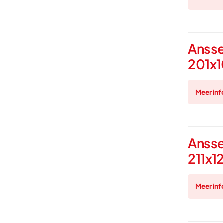
Ansse
201x1
Meer inf
Ansse
211x1
Meer inf