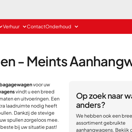
Verhuur
Contact
Onderhoud
n - Meints Aanhang
bagagewagen
voor uw
wagens
vindt u een breed
Op zoek naar w
rmaten en uitvoeringen. Een
anders?
xtra laadruimte nodig heeft
ullen. Dankzij de stevige
We hebben ook een bre
l uw spullen zorgeloos mee.
assortiment gebruikte
beste bij uw situatie past!
aanhangwagens. Bekijk 