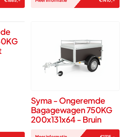
€
1685
,-
Meer informatie
€
1410
,-
mde
50KG
t
Syma - Ongeremde
Bagagewagen 750KG
200x131x64 - Bruin
Meer informatie
€
1315
,-