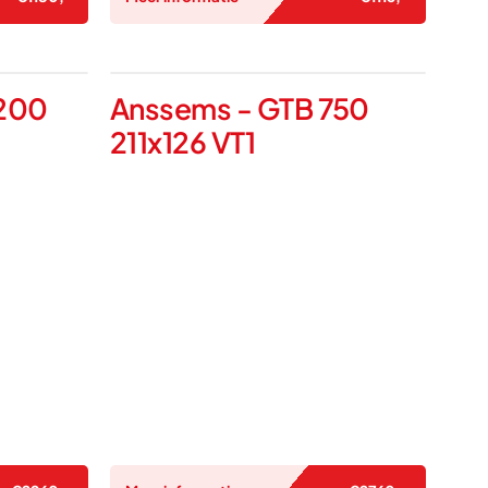
1200
Anssems - GTB 750
211x126 VT1