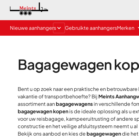
Nieuwe aanhangers
Gebruikte aanhangers
Merken
Bagagewagen kope
Bent u op zoek naar een praktische en betrouwbare
vakantie of transportbehoefte? Bij
Meints Aanhang
assortiment aan
bagagewagens
in verschillende fo
bagagewagen kopen
is de ideale oplossing als u e
voor uw reisbagage, kampeeruitrusting of andere sp
constructie en het veilige afsluitsysteem neemt u a
Bekijk ons aanbod en kies de
bagagewagen
die het 