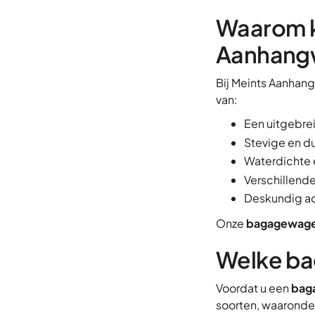
Waarom k
Aanhang
Bij Meints Aanhan
van:
Een uitgebre
Stevige en du
Waterdichte 
Verschillend
Deskundig a
Onze
bagagewag
Welke ba
Voordat u een
bag
soorten, waaronde