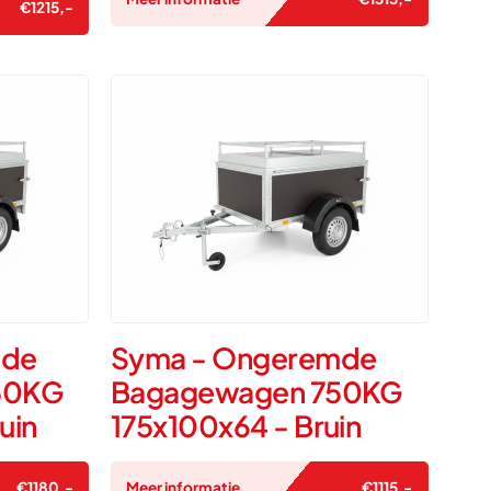
€
1215
,-
mde
Syma - Ongeremde
50KG
Bagagewagen 750KG
uin
175x100x64 - Bruin
€
1180
,-
Meer informatie
€
1115
,-