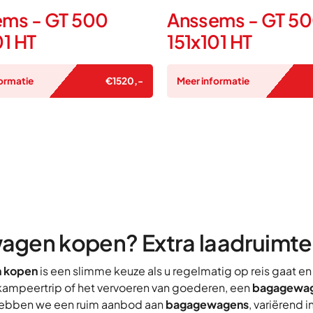
ms - GT 500
Anssems - GT 5
01 HT
151x101 HT
ormatie
€
1520
,-
Meer informatie
gen kopen? Extra laadruimte v
 kopen
is een slimme keuze als u regelmatig op reis gaat e
 kampeertrip of het vervoeren van goederen, een
bagagewa
ebben we een ruim aanbod aan
bagagewagens
, variërend 