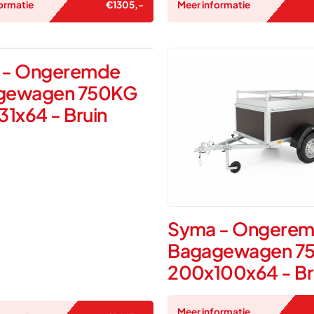
ormatie
€
1305
,-
Meer informatie
 - Ongeremde
gewagen 750KG
31x64 - Bruin
Syma - Ongere
Bagagewagen 7
200x100x64 - Br
Meer informatie