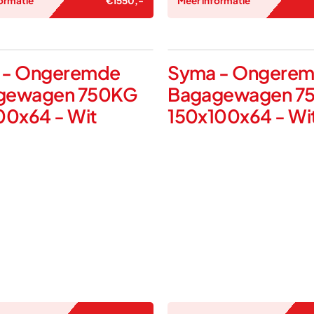
ormatie
€
1550
,-
Meer informatie
 - Ongeremde
Syma - Ongere
gewagen 750KG
Bagagewagen 7
00x64 - Wit
150x100x64 - Wi