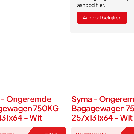
aanbod hier.
Aanbod bekijken
 - Ongeremde
Syma - Ongere
gewagen 750KG
Bagagewagen 7
31x64 - Wit
257x131x64 - Wit