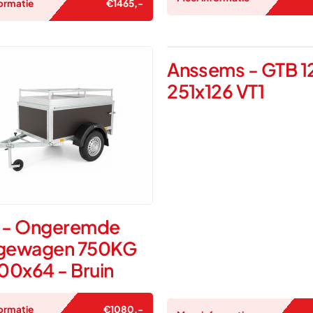
ormatie
€
1465
,-
Anssems - GTB 
251x126 VT1
 - Ongeremde
gewagen 750KG
00x64 - Bruin
ormatie
€
1080
,-