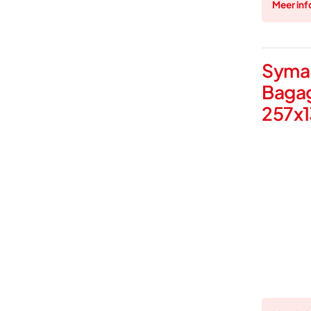
Meer inf
Syma
Baga
257x1