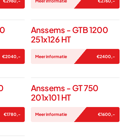
€
2960
,-
Meer informatie
€
2760
,-
00
Anssems - GTB 1200
251x126 HT
€
2040
,-
Meer informatie
€
2400
,-
0
Anssems - GT 750
201x101 HT
€
1780
,-
Meer informatie
€
1600
,-