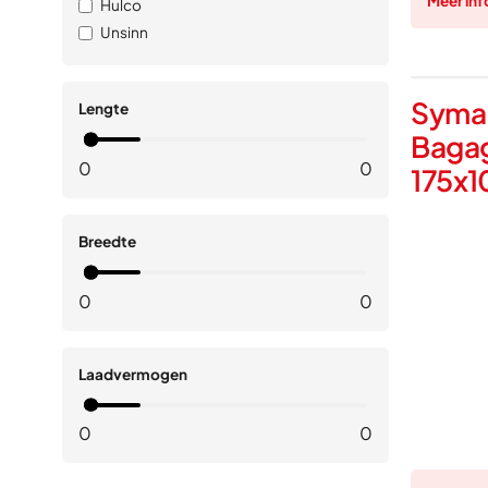
Meer inf
Hulco
Unsinn
Syma
Lengte
Baga
0
0
175x1
Breedte
0
0
Laadvermogen
0
0