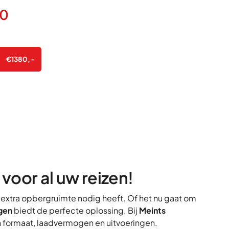
00
€
1380
,-
oor al uw reizen!
n extra opbergruimte nodig heeft. Of het nu gaat om
gen
biedt de perfecte oplossing. Bij
Meints
in formaat, laadvermogen en uitvoeringen.