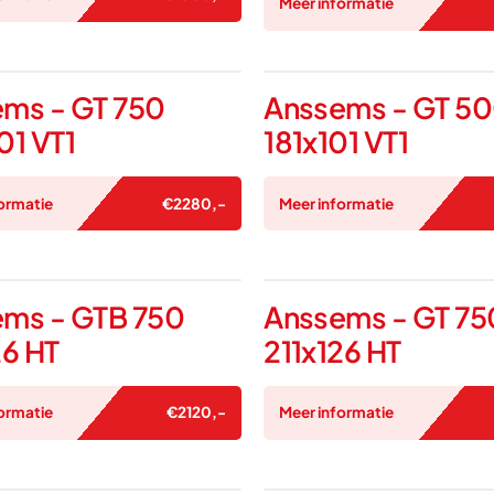
Meer informatie
ms - GT 750
Anssems - GT 5
01 VT1
181x101 VT1
ormatie
€
2280
,-
Meer informatie
ms - GTB 750
Anssems - GT 75
26 HT
211x126 HT
ormatie
€
2120
,-
Meer informatie