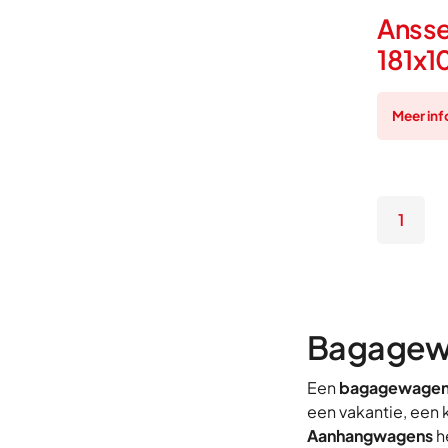
Ansse
181x1
Meer inf
1
Bagagewa
Een
bagagewagen
een vakantie, een
Aanhangwagens
h