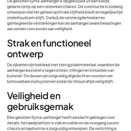
De gesloten Syma-aanhanger is opgebouwd uit een solide,
gelaste romp op een verzonken chassis. De constructie is zodanig
ontworpen dat het geheel optimale stijfheid biedt en tegelijkertijd
onderhoudsarm blijft. Dankzij de verstevigde hoeken en
geïntegreerde versterkingen kan de aanhanger zware belastingen
aan zonder concessies aan veiligheid.
Strak en functioneel
ontwerp
De zijkanten zijn bekleed met stevig plaatmateriaal, waardoor de
aanhanger bestand is tegen stoten, trillingen en invloeden van
buitenaf. De deuren zijn zorgvuldig afgedicht en voorzien van
betrouwbare sluitsystemen zodat de inhoud altijd veilig blijft.
Veiligheid en
gebruiksgemak
Elke gesloten Syma-aanhanger heeft aandacht gekregen voor
details: het laadplatform is vlak en solide en de overgang tussen
chassis en laadruimte is zorgvuldig ontworpen. De verlichting is