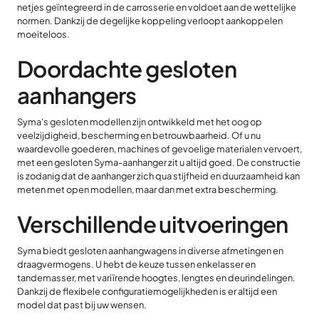
netjes geïntegreerd in de carrosserie en voldoet aan de wettelijke
normen. Dankzij de degelijke koppeling verloopt aankoppelen
moeiteloos.
Doordachte gesloten
aanhangers
Syma's gesloten modellen zijn ontwikkeld met het oog op
veelzijdigheid, bescherming en betrouwbaarheid. Of u nu
waardevolle goederen, machines of gevoelige materialen vervoert,
met een gesloten Syma-aanhanger zit u altijd goed. De constructie
is zodanig dat de aanhanger zich qua stijfheid en duurzaamheid kan
meten met open modellen, maar dan met extra bescherming.
Verschillende uitvoeringen
Syma biedt gesloten aanhangwagens in diverse afmetingen en
draagvermogens. U hebt de keuze tussen enkelasser en
tandemasser, met variïrende hoogtes, lengtes en deurindelingen.
Dankzij de flexibele configuratiemogelijkheden is er altijd een
model dat past bij uw wensen.