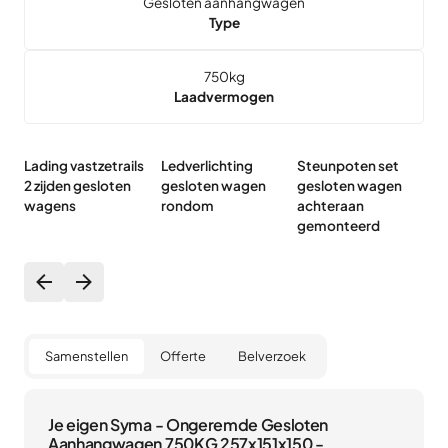
Gesloten aanhangwagen
Type
750
kg
Laadvermogen
Lading vastzetrails
Ledverlichting
Steunpoten set
T
2 zijden gesloten
gesloten wagen
gesloten wagen
g
wagens
rondom
achteraan
a
gemonteerd
Samenstellen
Offerte
Belverzoek
Je eigen Syma - Ongeremde Gesloten
Aanhangwagen 750KG 257x151x150 -