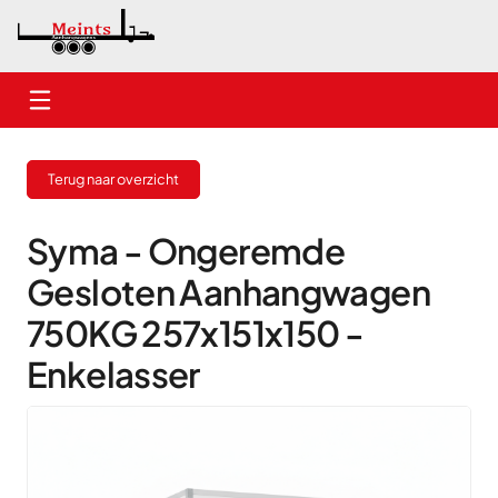
Home
Terug naar overzicht
Nieuwe aanhangwagens
Gebruikte aanhangwagens
Syma - Ongeremde
Gesloten Aanhangwagen
Verhuur
750KG 257x151x150 -
Onderhoud
Enkelasser
Contact