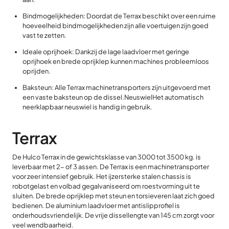
Bindmogelijkheden: Doordat de Terrax beschikt over een ruime
hoeveelheid bindmogelijkheden zijn alle voertuigen zijn goed
vast te zetten.
Ideale oprijhoek: Dankzij de lage laadvloer met geringe
oprijhoek en brede oprijklep kunnen machines probleemloos
oprijden.
Baksteun: Alle Terrax machinetransporters zijn uitgevoerd met
een vaste baksteun op de dissel.NeuswielHet automatisch
neerklapbaar neuswiel is handig in gebruik.
Terrax
De Hulco Terrax in de gewichtsklasse van 3000 tot 3500 kg. is
leverbaar met 2- of 3 assen. De Terrax is een machinetransporter
voor zeer intensief gebruik. Het ijzersterke stalen chassis is
robotgelast en volbad gegalvaniseerd om roestvorming uit te
sluiten. De brede oprijklep met steun en torsieveren laat zich goed
bedienen. De aluminium laadvloer met antislipprofiel is
onderhoudsvriendelijk. De vrije dissellengte van 145 cm zorgt voor
veel wendbaarheid.