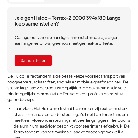
Je eigen Hulco - Terrax-2 3000 394x180 Lange
klep samenstellen?
Configureer via onze handige samenstel module je eigen
aanhanger en ontvang een op maat gemaakte offerte.
Samenstellen
De Hulco Terrax tandem is de beste keuze voor het transport van
hoogwerkers, schaarliften, shovels en mobiele graafmachines. De
sterke lage laadvloer, robuuste oprijklep, de baksteun en de vele
bindmogelijkheden maakt de Terrax tot een professioneel stuk
gereedschap.
Laadvloer: Het Hulco merk staat bekend om zijn extreem sterk
chassis en laadvloerondersteuning. Zo heeft de Terrax tandem
heeft een vloerondersteuning met veel langsliggers. Hierdoor is
de aluminium laadvloer geschikt voor zeer intensief gebruik. De
Terrax tandem kan het maximale laadvermogen gemakkelijk
aan.