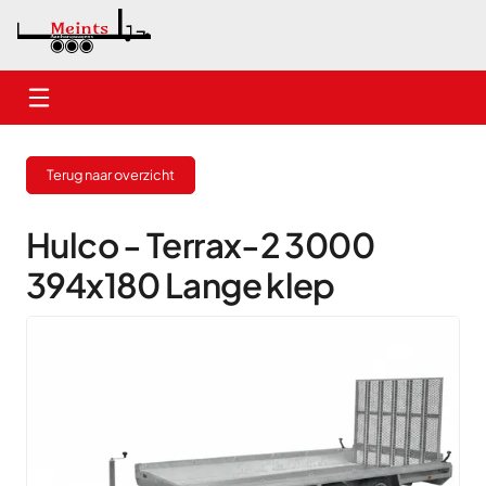
Home
Terug naar overzicht
Nieuwe aanhangwagens
Gebruikte aanhangwagens
Hulco - Terrax-2 3000
394x180 Lange klep
Verhuur
Onderhoud
Contact