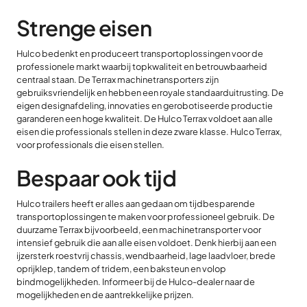
Strenge eisen
Hulco bedenkt en produceert transportoplossingen voor de
professionele markt waarbij topkwaliteit en betrouwbaarheid
centraal staan. De Terrax machinetransporters zijn
gebruiksvriendelijk en hebben een royale standaarduitrusting. De
eigen designafdeling, innovaties en gerobotiseerde productie
garanderen een hoge kwaliteit. De Hulco Terrax voldoet aan alle
eisen die professionals stellen in deze zware klasse. Hulco Terrax,
voor professionals die eisen stellen.
Bespaar ook tijd
Hulco trailers heeft er alles aan gedaan om tijdbesparende
transportoplossingen te maken voor professioneel gebruik. De
duurzame Terrax bijvoorbeeld, een machinetransporter voor
intensief gebruik die aan alle eisen voldoet. Denk hierbij aan een
ijzersterk roestvrij chassis, wendbaarheid, lage laadvloer, brede
oprijklep, tandem of tridem, een baksteun en volop
bindmogelijkheden. Informeer bij de Hulco-dealer naar de
mogelijkheden en de aantrekkelijke prijzen.