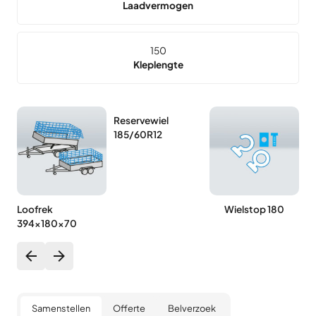
Laadvermogen
150
Kleplengte
Reservewiel
185/60R12
Loofrek
Wielstop 180
394x180x70
Samenstellen
Offerte
Belverzoek