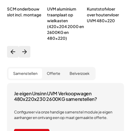
SCM onderbouw
UVM aluminium
Kunststofvloer
UV
slot incl. montage
traanplaat op
over houtenvloer
4
wielkasten
UVM 480x220
(
(420x204 2000 en
4
2600KG en
480x220)
Samenstellen
Offerte
Belverzoek
Je eigen Unsinn UVM Verkoopwagen
480x220x230 2600KG samenstellen?
Configureer via onze handige samenstel module je eigen
aanhanger en ontvang een op maat gemaakte offerte.