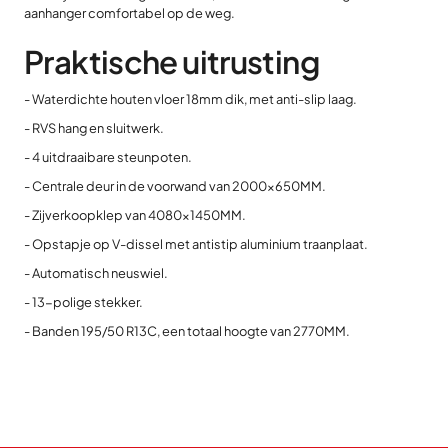
aanhanger comfortabel op de weg.
Praktische uitrusting
- Waterdichte houten vloer 18mm dik, met anti-slip laag.
- RVS hang en sluitwerk.
- 4 uitdraaibare steunpoten.
- Centrale deur in de voorwand van 2000x650MM.
- Zijverkoopklep van 4080x1450MM.
- Opstapje op V-dissel met antistip aluminium traanplaat.
- Automatisch neuswiel.
- 13-polige stekker.
- Banden 195/50 R13C, een totaal hoogte van 2770MM.