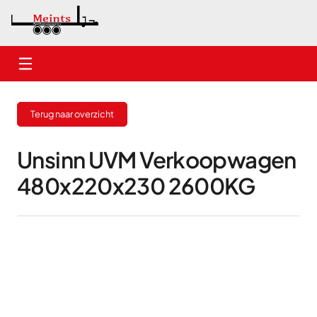
Home
Terug naar overzicht
Nieuwe aanhangwagens
Gebruikte aanhangwagens
Unsinn UVM Verkoopwagen
480x220x230 2600KG
Verhuur
Onderhoud
Contact