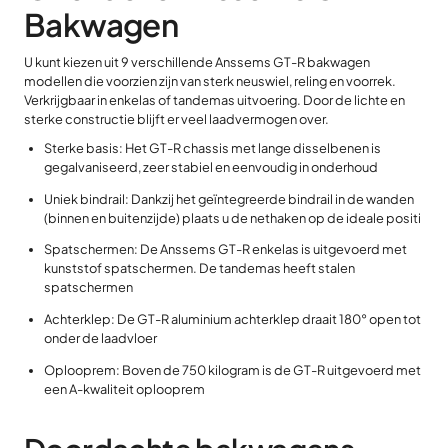
Bakwagen
U kunt kiezen uit 9 verschillende Anssems GT-R bakwagen
modellen die voorzien zijn van sterk neuswiel, reling en voorrek.
Verkrijgbaar in enkelas of tandemas uitvoering. Door de lichte en
sterke constructie blijft er veel laadvermogen over.
Sterke basis: Het GT-R chassis met lange disselbenen is
gegalvaniseerd, zeer stabiel en eenvoudig in onderhoud
Uniek bindrail: Dankzij het geïntegreerde bindrail in de wanden
(binnen en buitenzijde) plaats u de nethaken op de ideale positi
Spatschermen: De Anssems GT-R enkelas is uitgevoerd met
kunststof spatschermen. De tandemas heeft stalen
spatschermen
Achterklep: De GT-R aluminium achterklep draait 180° open tot
onder de laadvloer
Oplooprem: Boven de 750 kilogram is de GT-R uitgevoerd met
een A-kwaliteit oplooprem