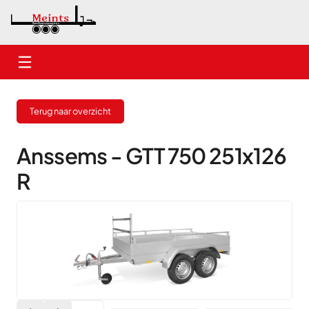
Home
Terug naar overzicht
Nieuwe aanhangwagens
Gebruikte aanhangwagens
Anssems - GTT 750 251x126
R
Verhuur
Onderhoud
Contact