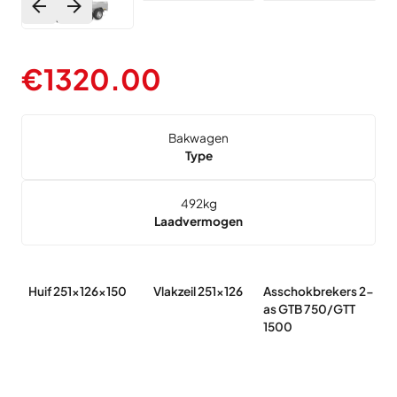
€
1320.00
Bakwagen
Type
492
kg
Laadvermogen
Huif 251x126x150
Vlakzeil 251x126
Asschokbrekers 2-
Ri
as GTB 750/GTT
-
1500