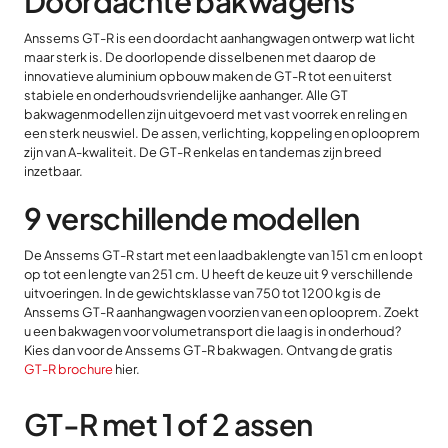
Doordachte bakwagens
Anssems GT-R is een doordacht aanhangwagen ontwerp wat licht
maar sterk is. De doorlopende disselbenen met daarop de
innovatieve aluminium opbouw maken de GT-R tot een uiterst
stabiele en onderhoudsvriendelijke aanhanger. Alle GT
bakwagenmodellen zijn uitgevoerd met vast voorrek en reling en
een sterk neuswiel. De assen, verlichting, koppeling en oplooprem
zijn van A-kwaliteit. De GT-R enkelas en tandemas zijn breed
inzetbaar.
9 verschillende modellen
De Anssems GT-R start met een laadbaklengte van 151 cm en loopt
op tot een lengte van 251 cm. U heeft de keuze uit 9 verschillende
uitvoeringen. In de gewichtsklasse van 750 tot 1200 kg is de
Anssems GT-R aanhangwagen voorzien van een oplooprem. Zoekt
u een bakwagen voor volumetransport die laag is in onderhoud?
Kies dan voor de Anssems GT-R bakwagen. Ontvang de gratis
GT-R brochure
hier.
GT-R met 1 of 2 assen