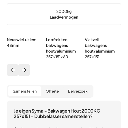
2000
kg
Laadvermogen
Neuswiel + klem
Loofrekken
Vlakzeil
Hu
48mm
bakwagens
bakwagens
b
hout/aluminium
hout/aluminium
h
257x151x60
257x151
2
Samenstellen
Offerte
Belverzoek
Je eigen Syma - Bakwagen Hout 2000KG
257x151 - Dubbelasser samenstellen?