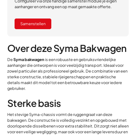
Configureer via onze handige samenstel module je eigen
aanhanger en ontvang een op maat gemaakte offerte.
Samenstellen
Over deze Syma Bakwagen
De
Syma bakwagen
is een robuuste en gebruiksvriendelijke
aanhanger die ontworpen is voor veelzijdig transport. Ideaal voor
zowel particulier als professioneel gebruik. De combinatie van een
sterke constructie, stabiele rijeigenschappen en praktische
details maakt dit model tot een betrouwbare keuze voor iedere
gebruiker.
Sterke basis
Het stevige Syma-chassis vormt de ruggengraat van deze
bakwagen. De constructie is volledig verzinkt en opgebouwd met
doorlopende disselbenen voor extra stabiliteit. Dit zorgt niet alleen
voor een veilige wegligging, maar ook voor een lange levensduur en