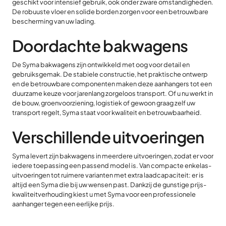
geschikt voor intensief gebruik, ook onder zware omstandigheden.
De robuuste vloer en solide borden zorgen voor een betrouwbare
bescherming van uw lading.
Doordachte bakwagens
De Syma bakwagens zijn ontwikkeld met oog voor detail en
gebruiksgemak. De stabiele constructie, het praktische ontwerp
en de betrouwbare componenten maken deze aanhangers tot een
duurzame keuze voor jarenlang zorgeloos transport. Of u nu werkt in
de bouw, groenvoorziening, logistiek of gewoon graag zelf uw
transport regelt, Syma staat voor kwaliteit en betrouwbaarheid.
Verschillende uitvoeringen
Syma levert zijn bakwagens in meerdere uitvoeringen, zodat er voor
iedere toepassing een passend model is. Van compacte enkelas-
uitvoeringen tot ruimere varianten met extra laadcapaciteit: er is
altijd een Syma die bij uw wensen past. Dankzij de gunstige prijs-
kwaliteitverhouding kiest u met Syma voor een professionele
aanhanger tegen een eerlijke prijs.