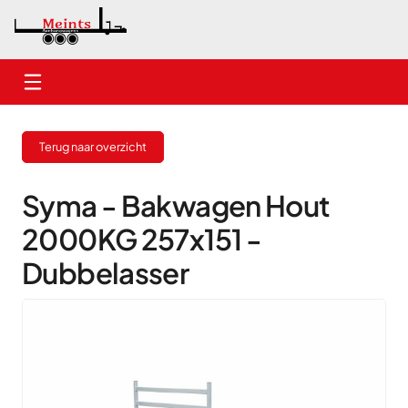
Home
Terug naar overzicht
Nieuwe aanhangwagens
Gebruikte aanhangwagens
Syma - Bakwagen Hout
2000KG 257x151 -
Verhuur
Dubbelasser
Onderhoud
Contact