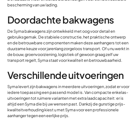
bescherming van uw lading.
Doordachte bakwagens
De Syma bakwagens zijn ontwikkeld met oog voor detail en
gebruiksgemak. De stabiele constructie, het praktische ontwerp
en de betrouwbare componenten maken deze aanhangers tot een
duurzame keuze voor jarenlang zorgeloos transport. Of u nu werkt in
de bouw, groenvoorziening, logistiek of gewoon graag zelf uw
transport regelt, Syma staat voor kwaliteit en betrouwbaarheid.
Verschillende uitvoeringen
Syma levert zijn bakwagens in meerdere uitvoeringen, zodat er voor
iedere toepassing een passend model is. Van compacte enkelas-
uitvoeringen tot ruimere varianten met extra laadcapaciteit: er is
altijd een Syma die bij uw wensen past. Dankzij de gunstige prijs-
kwaliteitverhouding kiest u met Syma voor een professionele
aanhanger tegen een eerlijke prijs.