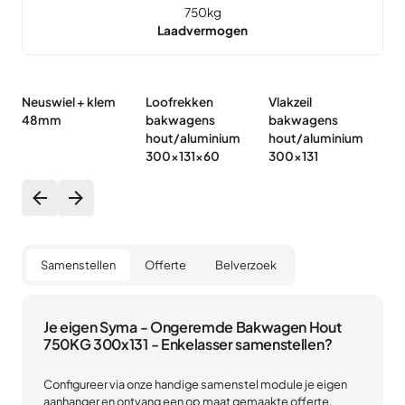
750
kg
Laadvermogen
Neuswiel + klem
Loofrekken
Vlakzeil
Hu
48mm
bakwagens
bakwagens
b
hout/aluminium
hout/aluminium
h
300x131x60
300x131
3
Samenstellen
Offerte
Belverzoek
Je eigen Syma - Ongeremde Bakwagen Hout
750KG 300x131 - Enkelasser samenstellen?
Configureer via onze handige samenstel module je eigen
aanhanger en ontvang een op maat gemaakte offerte.