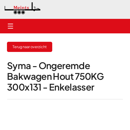
Home
Terug naar overzicht
Nieuwe aanhangwagens
Gebruikte aanhangwagens
Syma - Ongeremde
Bakwagen Hout 750KG
Verhuur
300x131 - Enkelasser
Onderhoud
Contact