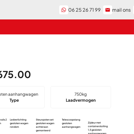
06 25 26 71 99
mail ons
675.00
oten aanhangwagen
750
kg
Type
Laadvermogen
rails 2
Ledverlichting
Steunpoten set
Telescoopstang
Zijdeur met
Zijdeur met
en
gesloten wagen
gesloten wagen
gesloten
containersluiting
containersluiting
rondom
achteraan
aanhangwagen
1,5 gesloten
1,8 gesloten
gemonteerd
aanhangwagen
aanhangwagen