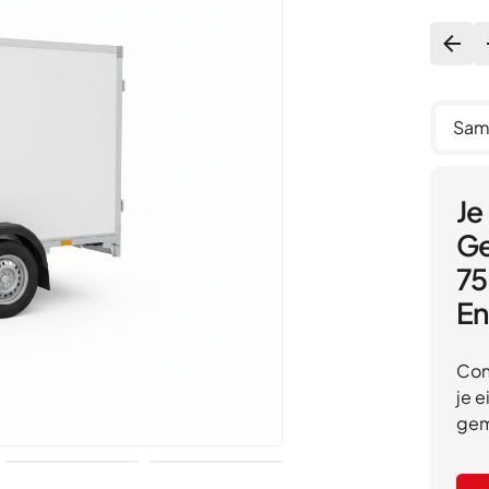
Sam
Je
Ge
75
En
Con
je 
gem