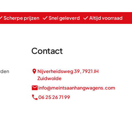
Scherpe prijzen
Snel geleverd
Altijd voorraad
Contact
rden
Nijverheidsweg 39, 7921 JH
Zuidwolde
info@meintsaanhangwagens.com
06 25 26 71 99