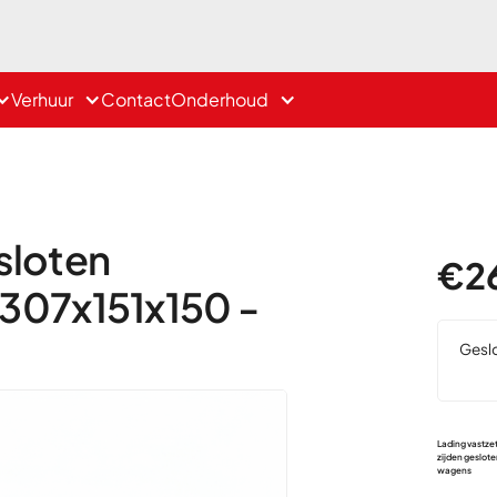
Verhuur
Contact
Onderhoud
sloten
€
2
07x151x150 -
Gesl
Lading vastzet
zijden geslot
wagens