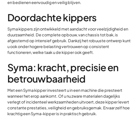
en bedienen eenvoudig en veilig blijven.
Doordachte kippers
Syma kippers zijn ontwikkeld met aandacht voor veelzijdigheid en
duurzaamheid. De complete opbouw, van chassis tot bak, is
afgestemd op intensief gebruik. Dankzij het robuuste ontwerp kunt
u ook onder hogere belasting vertrouwen op consistent
functioneren, welke taak u de kipper ook geeft.
Syma: kracht, precisie en
betrouwbaarheid
Met een Syma kipper investeert u in een machine die presteert
wanneer het erop aankomt. Of u nu zware materialen dagelijks
verlegt of incidenteel werkzaamheden uitvoert, deze kipper levert
constante prestaties, veiligheid en gebruiksgemak. Ervaar zelf hoe
krachtig een Syma-kipper is in praktisch gebruik.