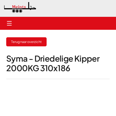
Home
Terug naar overzicht
Nieuwe aanhangwagens
Gebruikte aanhangwagens
Syma - Driedelige Kipper
2000KG 310x186
Verhuur
Onderhoud
Contact