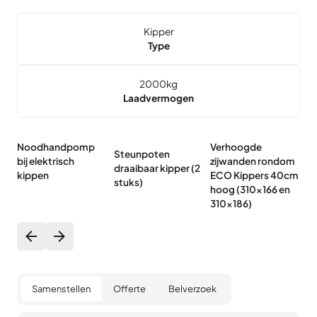
Kipper
Type
2000
kg
Laadvermogen
Noodhandpomp
Verhoogde
Steunpoten
S
bij elektrisch
zijwanden rondom
draaibaar kipper (2
sl
kippen
ECO Kippers 40cm
stuks)
hoog (310x166 en
310x186)
Samenstellen
Offerte
Belverzoek