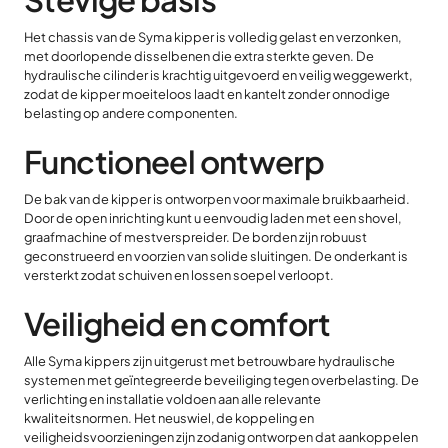
Het chassis van de Syma kipper is volledig gelast en verzonken,
met doorlopende disselbenen die extra sterkte geven. De
hydraulische cilinder is krachtig uitgevoerd en veilig weggewerkt,
zodat de kipper moeiteloos laadt en kantelt zonder onnodige
belasting op andere componenten.
Functioneel ontwerp
De bak van de kipper is ontworpen voor maximale bruikbaarheid.
Door de open inrichting kunt u eenvoudig laden met een shovel,
graafmachine of mestverspreider. De borden zijn robuust
geconstrueerd en voorzien van solide sluitingen. De onderkant is
versterkt zodat schuiven en lossen soepel verloopt.
Veiligheid en comfort
Alle Syma kippers zijn uitgerust met betrouwbare hydraulische
systemen met geïntegreerde beveiliging tegen overbelasting. De
verlichting en installatie voldoen aan alle relevante
kwaliteitsnormen. Het neuswiel, de koppeling en
veiligheidsvoorzieningen zijn zodanig ontworpen dat aankoppelen