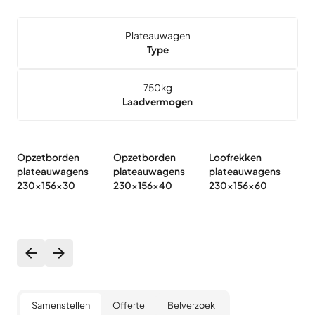
Plateauwagen
Type
750
kg
Laadvermogen
Opzetborden
Opzetborden
Loofrekken
Vl
plateauwagens
plateauwagens
plateauwagens
p
230x156x30
230x156x40
230x156x60
2
Samenstellen
Offerte
Belverzoek