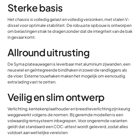
Sterke basis
Het chassis is volledig gelast en volledig verzonken, met stalen V-
dissel voor optimale stabiliteit. De robuuste opbouw is ontworpen
om belastingen strak te dragen zonder dat de integriteit van de bak
in gevaar komt.
Allround uitrusting
De Syma plateauwagen is leverbaar met aluminium zijwanden, een
neuswiel en geïntegreerde bindhaken in zowel de randliggers als
de vloer. Externe touwhaken maken het mogelijk om eenvoudig
extra lading vast te zetten.
Veilig en slim ontwerp
Verlichting, kentekenplaathouder en breedteverlichting zijn keurig
weggewerkt volgens de normen. Bij geremde modellen is een
volwaardig remsysteem inbegrepen. Voor ongeremde varianten
geldt dat standaard een COC-attest wordt geleverd, zodat alles
voldoet aan wettelijke vereisten.