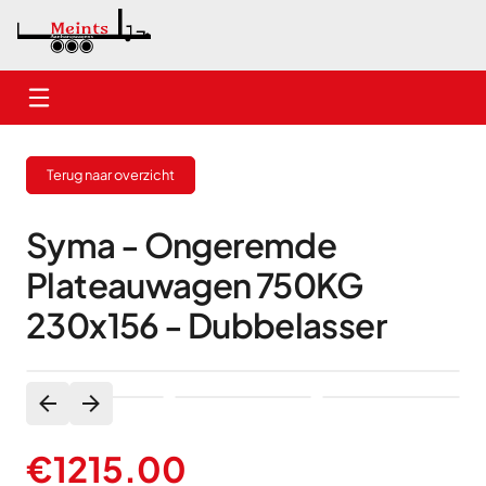
Home
Terug naar overzicht
Nieuwe aanhangwagens
Gebruikte aanhangwagens
Syma - Ongeremde
Plateauwagen 750KG
Verhuur
230x156 - Dubbelasser
Onderhoud
Contact
€
1215.00