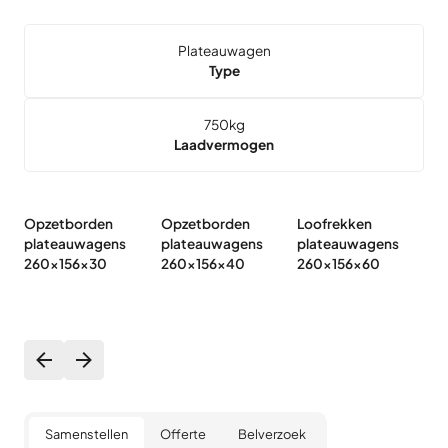
Plateauwagen
Type
750
kg
Laadvermogen
Opzetborden
Opzetborden
Loofrekken
Vl
plateauwagens
plateauwagens
plateauwagens
p
260x156x30
260x156x40
260x156x60
2
Samenstellen
Offerte
Belverzoek