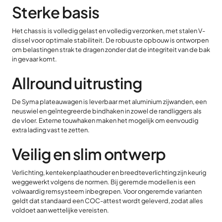
Sterke basis
Het chassis is volledig gelast en volledig verzonken, met stalen V-
dissel voor optimale stabiliteit. De robuuste opbouw is ontworpen
om belastingen strak te dragen zonder dat de integriteit van de bak
in gevaar komt.
Allround uitrusting
De Syma plateauwagen is leverbaar met aluminium zijwanden, een
neuswiel en geïntegreerde bindhaken in zowel de randliggers als
de vloer. Externe touwhaken maken het mogelijk om eenvoudig
extra lading vast te zetten.
Veilig en slim ontwerp
Verlichting, kentekenplaathouder en breedteverlichting zijn keurig
weggewerkt volgens de normen. Bij geremde modellen is een
volwaardig remsysteem inbegrepen. Voor ongeremde varianten
geldt dat standaard een COC-attest wordt geleverd, zodat alles
voldoet aan wettelijke vereisten.