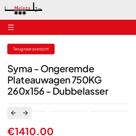
Home
Terug naar overzicht
Nieuwe aanhangwagens
Gebruikte aanhangwagens
Syma - Ongeremde
Plateauwagen 750KG
Verhuur
260x156 - Dubbelasser
Onderhoud
Contact
€
1410.00