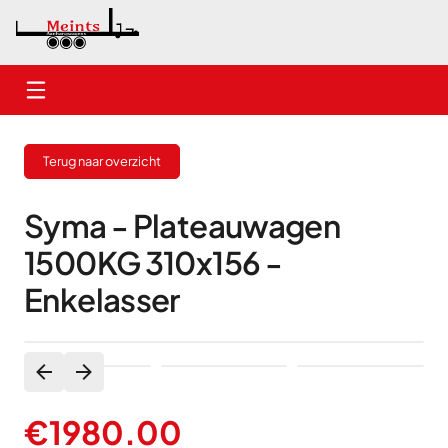
Home
Terug naar overzicht
Nieuwe aanhangwagens
Gebruikte aanhangwagens
Syma - Plateauwagen
1500KG 310x156 -
Verhuur
Enkelasser
Onderhoud
Contact
€
1980.00