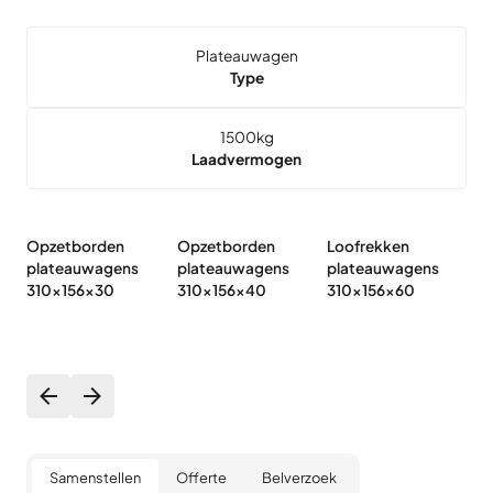
Plateauwagen
Type
1500
kg
Laadvermogen
Opzetborden
Opzetborden
Loofrekken
Hu
plateauwagens
plateauwagens
plateauwagens
p
310x156x30
310x156x40
310x156x60
3
Samenstellen
Offerte
Belverzoek