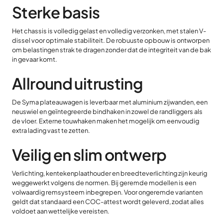
Sterke basis
Het chassis is volledig gelast en volledig verzonken, met stalen V-
dissel voor optimale stabiliteit. De robuuste opbouw is ontworpen
om belastingen strak te dragen zonder dat de integriteit van de bak
in gevaar komt.
Allround uitrusting
De Syma plateauwagen is leverbaar met aluminium zijwanden, een
neuswiel en geïntegreerde bindhaken in zowel de randliggers als
de vloer. Externe touwhaken maken het mogelijk om eenvoudig
extra lading vast te zetten.
Veilig en slim ontwerp
Verlichting, kentekenplaathouder en breedteverlichting zijn keurig
weggewerkt volgens de normen. Bij geremde modellen is een
volwaardig remsysteem inbegrepen. Voor ongeremde varianten
geldt dat standaard een COC-attest wordt geleverd, zodat alles
voldoet aan wettelijke vereisten.