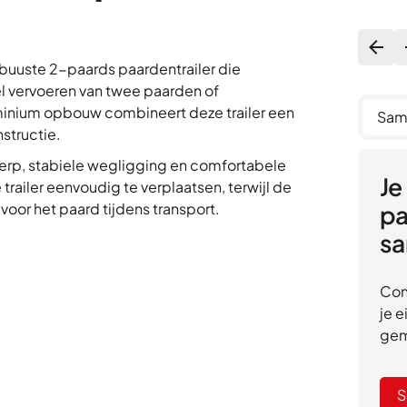
buuste 2-paards paardentrailer die
el vervoeren van twee paarden of
uminium opbouw combineert deze trailer een
Sam
structie.
werp, stabiele wegligging en comfortabele
Je
railer eenvoudig te verplaatsen, terwijl de
or het paard tijdens transport.
pa
sa
Con
je 
gem
S