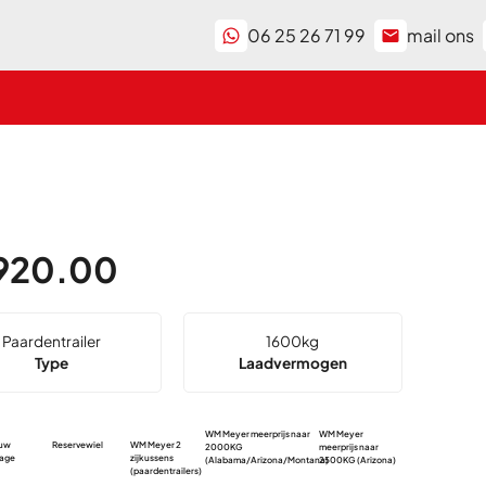
06 25 26 71 99
mail ons
920.00
Paardentrailer
1600
kg
Type
Laadvermogen
WM Meyer meerprijs naar
WM Meyer
ouw
Reservewiel
WM Meyer 2
WM Meyer Arizo
2000KG
meerprijs naar
tage
zijkussens
polykap Zwart
(Alabama/Arizona/Montana)
2500KG (Arizona)
(paardentrailers)
Metallic