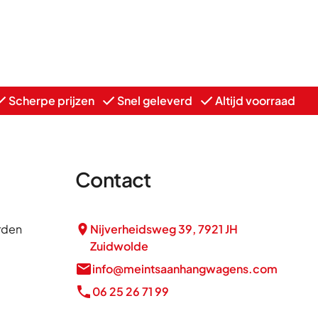
Scherpe prijzen
Snel geleverd
Altijd voorraad
Contact
rden
Nijverheidsweg 39, 7921 JH
Zuidwolde
info@meintsaanhangwagens.com
06 25 26 71 99