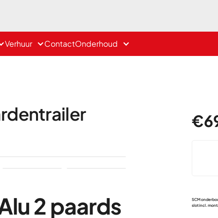
Verhuur
Contact
Onderhoud
dentrailer
€
6
 Alu 2 paards
SCM onderb
slot incl. mon