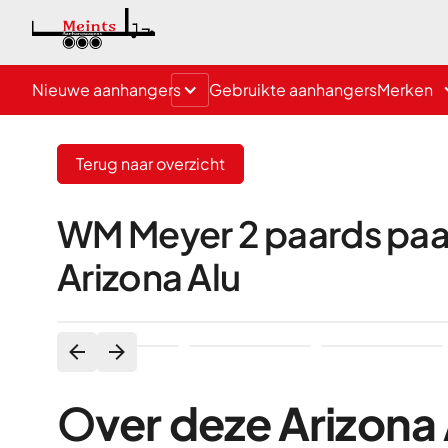
Nieuwe aanhangers
Gebruikte aanhangers
Merken
Terug naar overzicht
WM Meyer 2 paards paar
Arizona Alu
O
ver deze Arizona