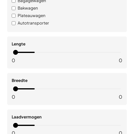
Bagagewagen
Bakwagen
Plateauwagen
Autotransporter
Lengte
0
0
Breedte
0
0
Laadvermogen
0
0