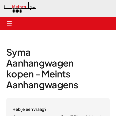
Home
Nieuwe aanhangwagens
Syma
Gebruikte aanhangwagens
Aanhangwagen
Verhuur
kopen - Meints
Onderhoud
Aanhangwagens
Contact
Heb je een vraag?