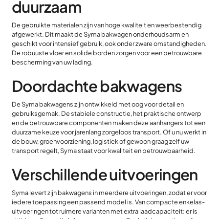
duurzaam
De gebruikte materialen zijn van hoge kwaliteit en weerbestendig
afgewerkt. Dit maakt de Syma bakwagen onderhoudsarm en
geschikt voor intensief gebruik, ook onder zware omstandigheden.
De robuuste vloer en solide borden zorgen voor een betrouwbare
bescherming van uw lading.
Doordachte bakwagens
De Syma bakwagens zijn ontwikkeld met oog voor detail en
gebruiksgemak. De stabiele constructie, het praktische ontwerp
en de betrouwbare componenten maken deze aanhangers tot een
duurzame keuze voor jarenlang zorgeloos transport. Of u nu werkt in
de bouw, groenvoorziening, logistiek of gewoon graag zelf uw
transport regelt, Syma staat voor kwaliteit en betrouwbaarheid.
Verschillende uitvoeringen
Syma levert zijn bakwagens in meerdere uitvoeringen, zodat er voor
iedere toepassing een passend model is. Van compacte enkelas-
uitvoeringen tot ruimere varianten met extra laadcapaciteit: er is