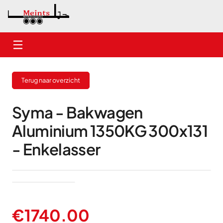
Home
Terug naar overzicht
Nieuwe aanhangwagens
Gebruikte aanhangwagens
Syma - Bakwagen
Aluminium 1350KG 300x131
Verhuur
- Enkelasser
Onderhoud
Contact
€
1740.00