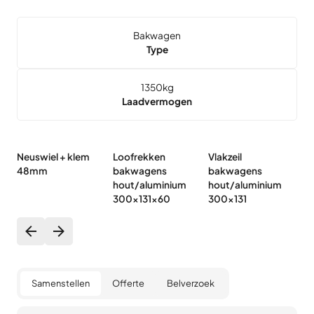
Bakwagen
Type
1350
kg
Laadvermogen
Neuswiel + klem
Loofrekken
Vlakzeil
Hu
48mm
bakwagens
bakwagens
b
hout/aluminium
hout/aluminium
h
300x131x60
300x131
3
Samenstellen
Offerte
Belverzoek