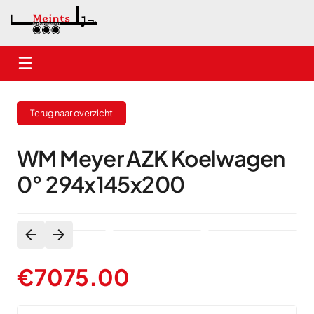
Home
Terug naar overzicht
Nieuwe aanhangwagens
Gebruikte aanhangwagens
WM Meyer AZK Koelwagen
0° 294x145x200
Verhuur
Onderhoud
Contact
€
7075.00