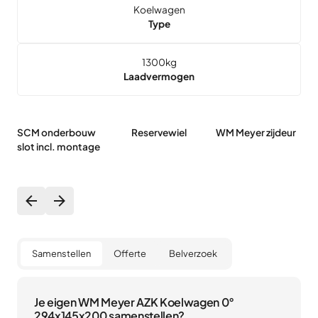
Koelwagen
Type
1300
kg
Laadvermogen
SCM onderbouw
Reservewiel
WM Meyer zijdeur
W
slot incl. montage
ko
2
Samenstellen
Offerte
Belverzoek
Je eigen WM Meyer AZK Koelwagen 0°
294x145x200 samenstellen?