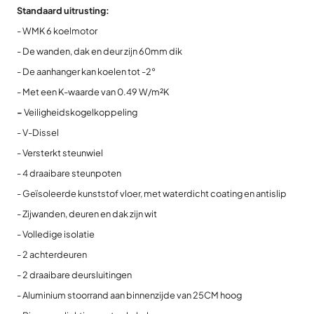
Standaard uitrusting:
- WMK 6 koelmotor
- De wanden, dak en deur zijn 60mm dik
- De aanhanger kan koelen tot -2°
- Met een K-waarde van 0.49 W/m²K
-
Veiligheidskogelkoppeling
- V-Dissel
- Versterkt steunwiel
- 4 draaibare steunpoten
- Geïsoleerde kunststof vloer, met waterdicht coating en antislip
- Zijwanden, deuren en dak zijn wit
- Volledige isolatie
- 2 achterdeuren
- 2 draaibare deursluitingen
- Aluminium stoorrand aan binnenzijde van 25CM hoog