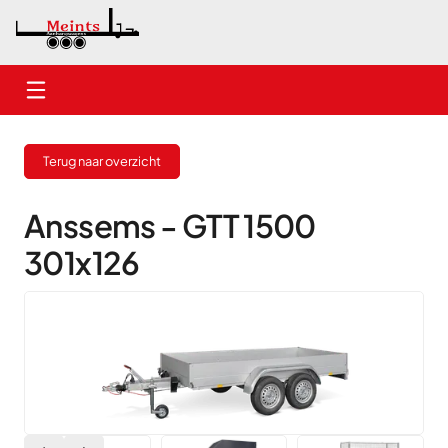
Home
Terug naar overzicht
Nieuwe aanhangwagens
Gebruikte aanhangwagens
Anssems - GTT 1500
301x126
Verhuur
Onderhoud
Contact