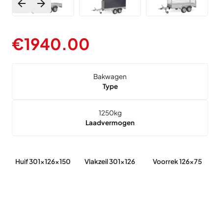
€
1940.00
Bakwagen
Type
1250
kg
Laadvermogen
Huif 301x126x150
Vlakzeil 301x126
Voorrek 126x75