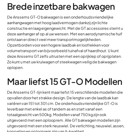
Brede inzetbare bakwagen
De Anssems GT-O bakwagen is een onderhoudsvriendelijke
aanhangwagen met hoog laadvermogen dankzij zijn lichte
constructie en laag eigengewicht. Met de GT accessoires stemt u
deze aanhanger af op al uw wensen. Met een aerodynamische huif
ontstaan er direct veel meer transportmogelijkheden.
Opzetborden voor een hogere laadbak en loofrekken voor
volumetransport van bijvoorbeeld tuinafval of haardhout. U kunt
deze Anssems GT zelfs uitrusten met een oprijklep of oprijplaten.
Zo kunt u met uw kruiwagen of steekwagen veilig de bakwagen
oplopen.
Maar liefst 15 GT-O Modellen
De Anssems GT-lijn kent maar liefst 15 verschillende modellen die
opvallen door het strakke design. De lengte van de laadbak kan
variëren van 151 tot 301 cm. De onderhoudsvriendelijke GT-O is
leverbaar met enkel as of tandem as en start vanaf een
totaalgewicht van 500kg. Modellen vanaf 750 kg zijn ook
uitgevoerd met een oplooprem. Alle GT bakwagen modellen zijn
uitgevoerd met een sterk neuswiel. De verlichting, neuswiel, assen,
koppeling en oplooprem zijn van A-kwaliteit.