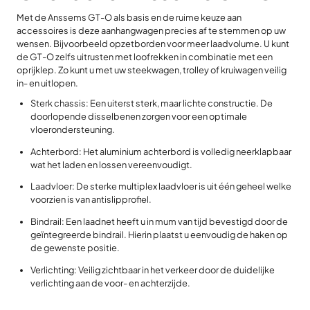
Met de Anssems GT-O als basis en de ruime keuze aan
accessoires is deze aanhangwagen precies af te stemmen op uw
wensen. Bijvoorbeeld opzetborden voor meer laadvolume. U kunt
de GT-O zelfs uitrusten met loofrekken in combinatie met een
oprijklep. Zo kunt u met uw steekwagen, trolley of kruiwagen veilig
in- en uitlopen.
Sterk chassis: Een uiterst sterk, maar lichte constructie. De
doorlopende disselbenen zorgen voor een optimale
vloerondersteuning.
Achterbord: Het aluminium achterbord is volledig neerklapbaar
wat het laden en lossen vereenvoudigt.
Laadvloer: De sterke multiplex laadvloer is uit één geheel welke
voorzien is van antislipprofiel.
Bindrail: Een laadnet heeft u in mum van tijd bevestigd door de
geïntegreerde bindrail. Hierin plaatst u eenvoudig de haken op
de gewenste positie.
Verlichting: Veilig zichtbaar in het verkeer door de duidelijke
verlichting aan de voor- en achterzijde.