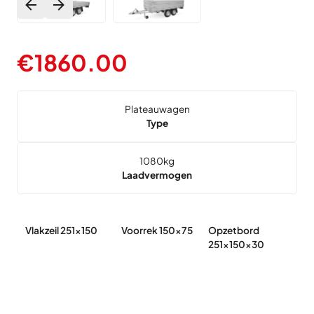
€
1860.00
Plateauwagen
Type
1080
kg
Laadvermogen
Vlakzeil 251x150
Voorrek 150x75
Opzetbord
R
251x150x30
1