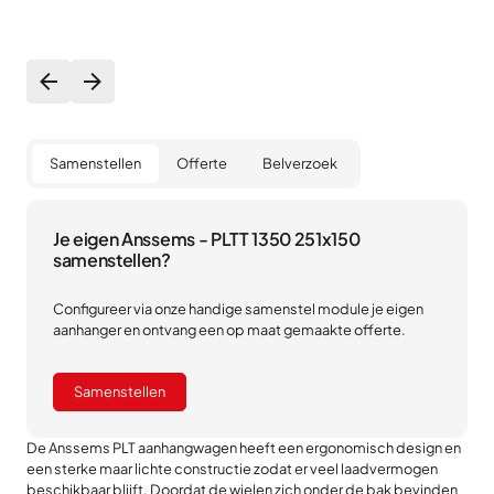
Samenstellen
Offerte
Belverzoek
Je eigen Anssems - PLTT 1350 251x150
samenstellen?
Configureer via onze handige samenstel module je eigen
aanhanger en ontvang een op maat gemaakte offerte.
Samenstellen
De Anssems PLT aanhangwagen heeft een ergonomisch design en
een sterke maar lichte constructie zodat er veel laadvermogen
beschikbaar blijft. Doordat de wielen zich onder de bak bevinden