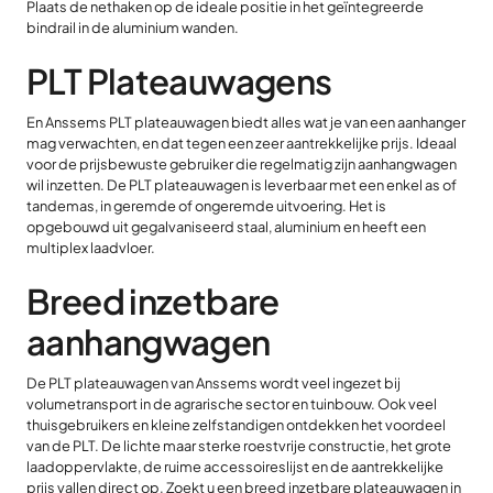
Plaats de nethaken op de ideale positie in het geïntegreerde
bindrail in de aluminium wanden.
PLT Plateauwagens
En Anssems PLT plateauwagen biedt alles wat je van een aanhanger
mag verwachten, en dat tegen een zeer aantrekkelijke prijs. Ideaal
voor de prijsbewuste gebruiker die regelmatig zijn aanhangwagen
wil inzetten. De PLT plateauwagen is leverbaar met een enkel as of
tandemas, in geremde of ongeremde uitvoering. Het is
opgebouwd uit gegalvaniseerd staal, aluminium en heeft een
multiplex laadvloer.
Breed inzetbare
aanhangwagen
De PLT plateauwagen van Anssems wordt veel ingezet bij
volumetransport in de agrarische sector en tuinbouw. Ook veel
thuisgebruikers en kleine zelfstandigen ontdekken het voordeel
van de PLT. De lichte maar sterke roestvrije constructie, het grote
laadoppervlakte, de ruime accessoireslijst en de aantrekkelijke
prijs vallen direct op. Zoekt u een breed inzetbare plateauwagen in