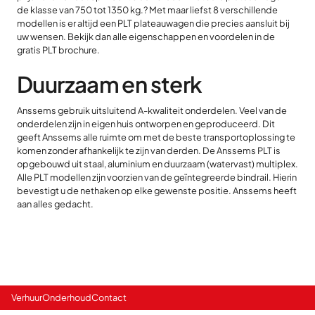
de klasse van 750 tot 1350 kg.? Met maar liefst 8 verschillende
modellen is er altijd een PLT plateauwagen die precies aansluit bij
uw wensen. Bekijk dan alle eigenschappen en voordelen in de
gratis PLT brochure.
Duurzaam en sterk
Anssems gebruik uitsluitend A-kwaliteit onderdelen. Veel van de
onderdelen zijn in eigen huis ontworpen en geproduceerd. Dit
geeft Anssems alle ruimte om met de beste transportoplossing te
komen zonder afhankelijk te zijn van derden. De Anssems PLT is
opgebouwd uit staal, aluminium en duurzaam (watervast) multiplex.
Alle PLT modellen zijn voorzien van de geïntegreerde bindrail. Hierin
bevestigt u de nethaken op elke gewenste positie. Anssems heeft
aan alles gedacht.
Verhuur
Onderhoud
Contact