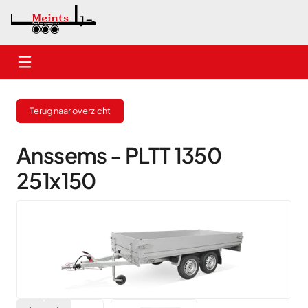
Home
Terug naar overzicht
Nieuwe aanhangwagens
Gebruikte aanhangwagens
Anssems - PLTT 1350
251x150
Verhuur
Onderhoud
Contact