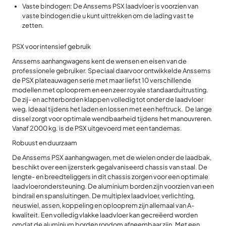
Vaste bindogen: De Anssems PSX laadvloer is voorzien van
vaste bindogen die u kunt uittrekken om de lading vast te
zetten.
PSX voor intensief gebruik
Anssems aanhangwagens kent de wensen en eisen van de
professionele gebruiker. Speciaal daarvoor ontwikkelde Anssems
de PSX plateauwagen serie met maar liefst 10 verschillende
modellen met oplooprem en een zeer royale standaarduitrusting.
De zij- en achterborden klappen volledig tot onder de laadvloer
weg. Ideaal tijdens het laden en lossen met een heftruck. De lange
dissel zorgt voor optimale wendbaarheid tijdens het manouvreren.
Vanaf 2000 kg. is de PSX uitgevoerd met een tandemas.
Robuust en duurzaam
De Anssems PSX aanhangwagen, met de wielen onder de laadbak,
beschikt over een ijzersterk gegalvaniseerd chassis van staal. De
lengte- en breedteliggers in dit chassis zorgen voor een optimale
laadvloerondersteuning. De aluminium borden zijn voorzien van een
bindrail en spansluitingen. De multiplex laadvloer, verlichting,
neuswiel, assen, koppeling en oplooprem zijn allemaal van A-
kwaliteit. Een volledig vlakke laadvloer kan gecreëerd worden
omdat de aluminium borden rondom afneembaar zijn. Met een