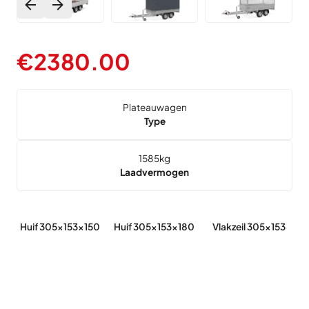
€
2380.00
Plateauwagen
Type
1585
kg
Laadvermogen
Huif 305x153x150
Huif 305x153x180
Vlakzeil 305x153