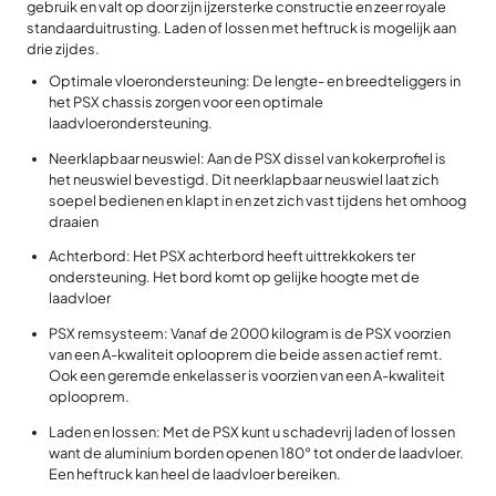
gebruik en valt op door zijn ijzersterke constructie en zeer royale
standaarduitrusting. Laden of lossen met heftruck is mogelijk aan
drie zijdes.
Optimale vloerondersteuning: De lengte- en breedteliggers in
het PSX chassis zorgen voor een optimale
laadvloerondersteuning.
Neerklapbaar neuswiel: Aan de PSX dissel van kokerprofiel is
het neuswiel bevestigd. Dit neerklapbaar neuswiel laat zich
soepel bedienen en klapt in en zet zich vast tijdens het omhoog
draaien
Achterbord: Het PSX achterbord heeft uittrekkokers ter
ondersteuning. Het bord komt op gelijke hoogte met de
laadvloer
PSX remsysteem: Vanaf de 2000 kilogram is de PSX voorzien
van een A-kwaliteit oplooprem die beide assen actief remt.
Ook een geremde enkelasser is voorzien van een A-kwaliteit
oplooprem.
Laden en lossen: Met de PSX kunt u schadevrij laden of lossen
want de aluminium borden openen 180° tot onder de laadvloer.
Een heftruck kan heel de laadvloer bereiken.