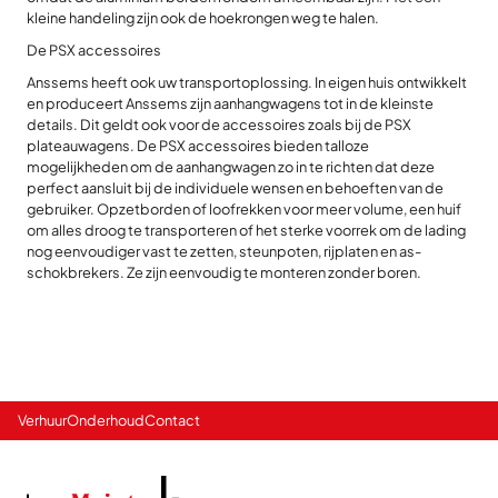
kleine handeling zijn ook de hoekrongen weg te halen.
De PSX accessoires
Anssems heeft ook uw transportoplossing. In eigen huis ontwikkelt
en produceert Anssems zijn aanhangwagens tot in de kleinste
details. Dit geldt ook voor de accessoires zoals bij de PSX
plateauwagens. De PSX accessoires bieden talloze
mogelijkheden om de aanhangwagen zo in te richten dat deze
perfect aansluit bij de individuele wensen en behoeften van de
gebruiker. Opzetborden of loofrekken voor meer volume, een huif
om alles droog te transporteren of het sterke voorrek om de lading
nog eenvoudiger vast te zetten, steunpoten, rijplaten en as-
schokbrekers. Ze zijn eenvoudig te monteren zonder boren.
Verhuur
Onderhoud
Contact